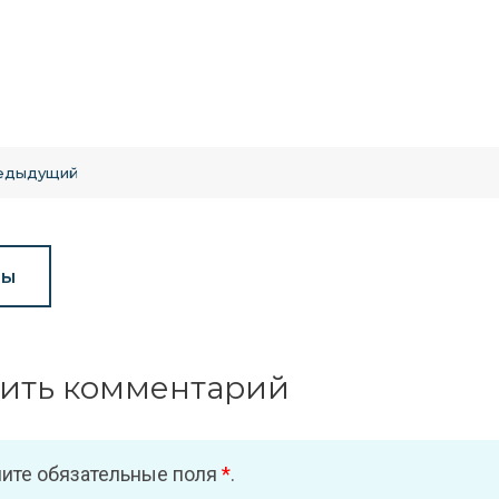
едыдущий
вы
ить комментарий
ите обязательные поля
*
.