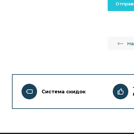
Отправ
На
Система скидок